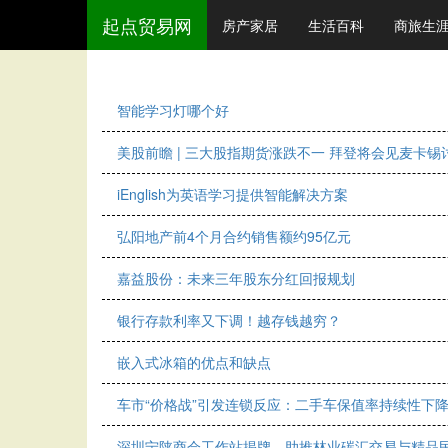
起点贸易网
房产家居
生活百科
商旅生
智能学习灯哪个好
美股前瞻 | 三大股指期货涨跌不一 拜登将会见麦卡
iEnglish为英语学习提供智能解决方案
弘阳地产前4个月合约销售额约95亿元
嘉益股份：未来三年股东分红回报规划
银行存款利率又下调！越存钱越穷？
嵌入式冰箱的优点和缺点
车市“价格战”引发连锁反应：二手车保值率持续性下
深圳宁陕商会工作站揭牌，助推林业碳汇交易与精品