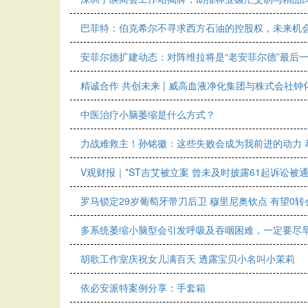
巴菲特：伯克希尔不寻求西方石油的控股权，未来机
安菲尔德扩建动态：对阵维拉将是“老安菲尔德”最后
精诚合作 共创未来 | 威高血液净化集团与株式会社
中医治疗小脑萎缩是什么方式？
力战难救主！孙铭徽：这些失败会成为我前进的动力 
V观财报｜*ST吉艾被立案 曾未及时披露61起诉讼被
罗马锁定29岁葡萄牙带刀后卫 穆里尼奥钦点 有望0转
多系统萎缩小脑型会引发呼吸及吞咽困难，一定要尽
胡歌工作室庆祝女儿满百天 透露宝贝小名叫小茉莉
依必安派特案例分享：手套箱