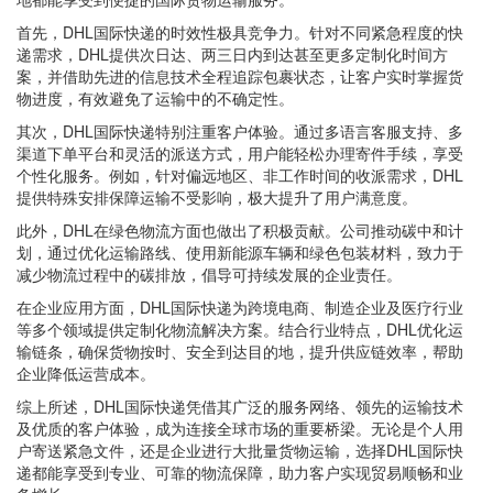
首先，DHL国际快递的时效性极具竞争力。针对不同紧急程度的快
递需求，DHL提供次日达、两三日内到达甚至更多定制化时间方
案，并借助先进的信息技术全程追踪包裹状态，让客户实时掌握货
物进度，有效避免了运输中的不确定性。
其次，DHL国际快递特别注重客户体验。通过多语言客服支持、多
渠道下单平台和灵活的派送方式，用户能轻松办理寄件手续，享受
个性化服务。例如，针对偏远地区、非工作时间的收派需求，DHL
提供特殊安排保障运输不受影响，极大提升了用户满意度。
此外，DHL在绿色物流方面也做出了积极贡献。公司推动碳中和计
划，通过优化运输路线、使用新能源车辆和绿色包装材料，致力于
减少物流过程中的碳排放，倡导可持续发展的企业责任。
在企业应用方面，DHL国际快递为跨境电商、制造企业及医疗行业
等多个领域提供定制化物流解决方案。结合行业特点，DHL优化运
输链条，确保货物按时、安全到达目的地，提升供应链效率，帮助
企业降低运营成本。
综上所述，DHL国际快递凭借其广泛的服务网络、领先的运输技术
及优质的客户体验，成为连接全球市场的重要桥梁。无论是个人用
户寄送紧急文件，还是企业进行大批量货物运输，选择DHL国际快
递都能享受到专业、可靠的物流保障，助力客户实现贸易顺畅和业