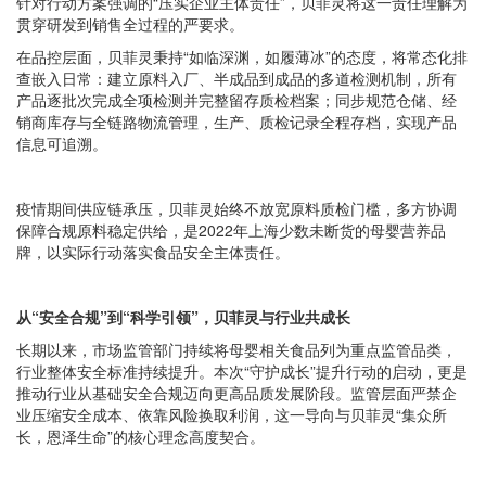
针对行动方案强调的“压实企业主体责任”，贝菲灵将这一责任理解为
贯穿研发到销售全过程的严要求。
在品控层面，贝菲灵秉持“如临深渊，如履薄冰”的态度，将常态化排
查嵌入日常：建立原料入厂、半成品到成品的多道检测机制，所有
产品逐批次完成全项检测并完整留存质检档案；同步规范仓储、经
销商库存与全链路物流管理，生产、质检记录全程存档，实现产品
信息可追溯。
疫情期间供应链承压，贝菲灵始终不放宽原料质检门槛，多方协调
保障合规原料稳定供给，是2022年上海少数未断货的母婴营养品
牌，以实际行动落实食品安全主体责任。
从“安全合规”到“科学引领”，贝菲灵与行业共成长
长期以来，市场监管部门持续将母婴相关食品列为重点监管品类，
行业整体安全标准持续提升。本次“守护成长”提升行动的启动，更是
推动行业从基础安全合规迈向更高品质发展阶段。监管层面严禁企
业压缩安全成本、依靠风险换取利润，这一导向与贝菲灵“集众所
长，恩泽生命”的核心理念高度契合。