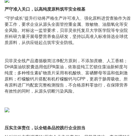
严守准入关口，以高纯度原料筑牢安全根基
“守护成长”提升行动将严格生产许可准入、强化原料进货查验作为首
要工作，要求企业从源头全面管控重金属、致敏物、油脂氧化等安
全风险。对标这一监管要求，贝菲灵依托复旦大学医学院等专业院
所科研力量开展母婴营养食品研发，坚持以高准入标准筛选全球优
质原料，从供应链起点筑牢安全防线。
贝菲灵全线产品遵循极简洁净配方原则，不添加蔗糖、人工香精；
DHA藻油软胶囊选用低EPA藻油，依靠提纯工艺锁住藻油新鲜度与
纯度；多种维生素矿物质片采用有机酸铁、富硒酵母等温和低刺激
原料；柠檬酸钙片搭配有机柠檬酸钙与CPP，更易于肠胃吸收。所
有原料进厂均配套完整检测报告，不合格原料零放行，在保障营养
有效性的同时，从源头切断污染风险。
压实主体责任，以全链条品控践行企业担当