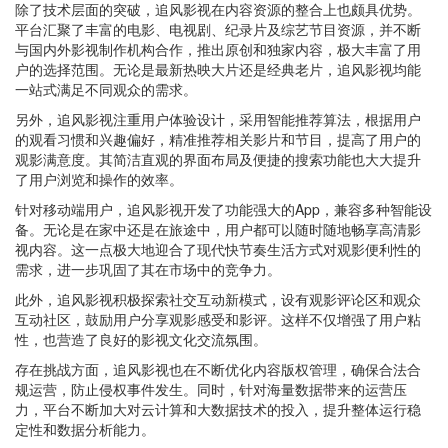
除了技术层面的突破，追风影视在内容资源的整合上也颇具优势。
平台汇聚了丰富的电影、电视剧、纪录片及综艺节目资源，并不断
与国内外影视制作机构合作，推出原创和独家内容，极大丰富了用
户的选择范围。无论是最新热映大片还是经典老片，追风影视均能
一站式满足不同观众的需求。
另外，追风影视注重用户体验设计，采用智能推荐算法，根据用户
的观看习惯和兴趣偏好，精准推荐相关影片和节目，提高了用户的
观影满意度。其简洁直观的界面布局及便捷的搜索功能也大大提升
了用户浏览和操作的效率。
针对移动端用户，追风影视开发了功能强大的App，兼容多种智能设
备。无论是在家中还是在旅途中，用户都可以随时随地畅享高清影
视内容。这一点极大地迎合了现代快节奏生活方式对观影便利性的
需求，进一步巩固了其在市场中的竞争力。
此外，追风影视积极探索社交互动新模式，设有观影评论区和观众
互动社区，鼓励用户分享观影感受和影评。这样不仅增强了用户粘
性，也营造了良好的影视文化交流氛围。
存在挑战方面，追风影视也在不断优化内容版权管理，确保合法合
规运营，防止侵权事件发生。同时，针对海量数据带来的运营压
力，平台不断加大对云计算和大数据技术的投入，提升整体运行稳
定性和数据分析能力。