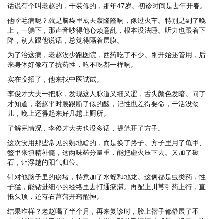
话说有个叫老赵的，干装修的，那年47岁。初诊时间是去年开春。
他啥毛病呢？就是脑袋里成天轰隆隆响，像过火车。特别是到了晚
上，一躺下，那声音吵得他心烦意乱，根本没法睡。听力也跟着下
降，别人跟他说话，总觉得隔着层膜。
为了治这病，老赵没少跑医院，西药吃了不少。刚开始还管用，后
来身体好像有了抗药性，吃不吃都一样响。
实在没招了，他来找中医试试。
李俊才大夫一把脉，发现这人脉道又细又涩，舌头颜色发暗。问了
才知道，老赵平时腰跟断了似的酸，记性也差得要命，干活没劲
儿，晚上还得起来好几趟上厕所。
了解完情况，李俊才大夫也没多话，提笔开了方子。
这次没用那些常见的熟地啥的，而是换了路子。方子里用了龟甲、
鳖甲来填精补髓，这两味药分量重，能把虚火压下去。又加了磁
石，让浮越的阳气归位。
针对他脑子里的瘀堵，特意加了水蛭和地龙。这俩都是虫类药，性
子猛，能钻进细小的经络里去打通瘀滞。再配上川芎引药上行，直
抵头顶，还有石菖蒲开窍醒神。
结果咋样？老赵喝了半个月，再来复诊时，脸上褶子都舒展了不