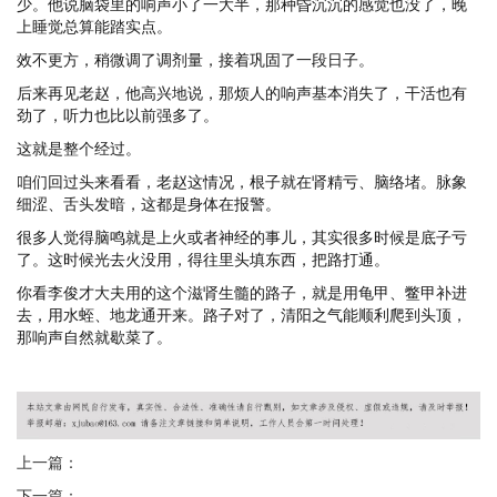
少。他说脑袋里的响声小了一大半，那种昏沉沉的感觉也没了，晚
上睡觉总算能踏实点。
效不更方，稍微调了调剂量，接着巩固了一段日子。
后来再见老赵，他高兴地说，那烦人的响声基本消失了，干活也有
劲了，听力也比以前强多了。
这就是整个经过。
咱们回过头来看看，老赵这情况，根子就在肾精亏、脑络堵。脉象
细涩、舌头发暗，这都是身体在报警。
很多人觉得脑鸣就是上火或者神经的事儿，其实很多时候是底子亏
了。这时候光去火没用，得往里头填东西，把路打通。
你看李俊才大夫用的这个滋肾生髓的路子，就是用龟甲、鳖甲补进
去，用水蛭、地龙通开来。路子对了，清阳之气能顺利爬到头顶，
那响声自然就歇菜了。
上一篇：
下一篇：