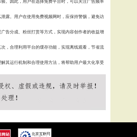
体验。因此，用户在选择免费平台时，可以关注广告频率
私泄露。用户在使用免费视频网时，应保持警惕，避免访
过广告分成、粉丝打赏等方式，实现内容创作者的收益增
其次，合理利用平台的缓存功能，实现离线观看，节省流
理解其运行机制和合理使用方法，将帮助用户最大化享受