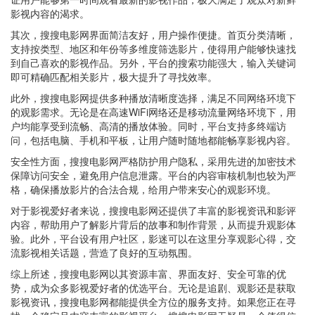
影视内容的渴求。
其次，搜搜电影网界面简洁友好，用户操作便捷。首页分类清晰，
支持按类型、地区和年份等多维度筛选影片，使得用户能够快速找
到自己喜欢的影视作品。另外，平台的搜索功能强大，输入关键词
即可精确匹配相关影片，极大提升了寻找效率。
此外，搜搜电影网提供多种播放清晰度选择，满足不同网络环境下
的观影需求。无论是在高速WiFi网络还是移动流量网络环境下，用
户均能享受到流畅、高清的播放体验。同时，平台支持多终端访
问，包括电脑、手机和平板，让用户随时随地都能畅享影视内容。
安全性方面，搜搜电影网严格防护用户隐私，采用先进的加密技术
保障访问安全，避免用户信息泄露。平台的内容审核机制也较为严
格，确保播放影片的合法合规，给用户带来安心的观影环境。
对于影视爱好者来说，搜搜电影网还提供了丰富的影视资讯和影评
内容，帮助用户了解影片背后的故事和制作背景，从而提升观影体
验。此外，平台设有用户社区，影迷可以在这里分享观影心得，交
流影视相关话题，营造了良好的互动氛围。
综上所述，搜搜电影网以其资源丰富、界面友好、安全可靠的优
势，成为众多影视爱好者的优选平台。无论是追剧、观影还是获取
影视资讯，搜搜电影网都能提供全方位的服务支持。如果您正在寻