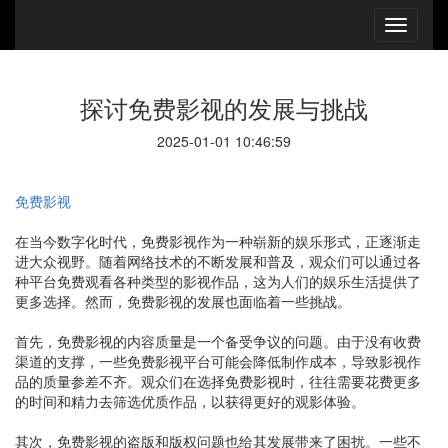
探讨免费影视的发展与挑战
2025-01-01 10:46:59
免费影视
在当今数字化时代，免费影视作为一种崭新的娱乐形式，正逐渐走
进大众视野。随着网络技术的不断发展和普及，观众们可以通过各
种平台免费观看各种类型的影视作品，这为人们的娱乐生活提供了
更多选择。然而，免费影视的发展也面临着一些挑战。
首先，免费影视的内容质量是一个备受争议的问题。由于没有收费
渠道的支撑，一些免费影视平台可能会降低制作成本，导致影视作
品的质量参差不齐。观众们在选择免费影视时，往往需要花费更多
的时间和精力去筛选优质作品，以获得更好的观影体验。
其次，免费影视的盗版和版权问题也给其发展带来了困扰。一些不