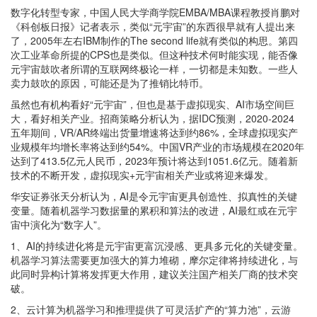
数字化转型专家，中国人民大学商学院EMBA/MBA课程教授肖鹏对
《科创板日报》记者表示，类似“元宇宙”的东西很早就有人提出来
了，2005年左右IBM制作的The second life就有类似的构思。第四
次工业革命所提的CPS也是类似。但这种技术何时能实现，能否像
元宇宙鼓吹者所谓的互联网终极论一样，一切都是未知数。一些人
卖力鼓吹的原因，可能还是为了推销比特币。
虽然也有机构看好“元宇宙”，但也是基于虚拟现实、AI市场空间巨
大，看好相关产业。招商策略分析认为，据IDC预测，2020-2024
五年期间，VR/AR终端出货量增速将达到约86%，全球虚拟现实产
业规模年均增长率将达到约54%。中国VR产业的市场规模在2020年
达到了413.5亿元人民币，2023年预计将达到1051.6亿元。随着新
技术的不断开发，虚拟现实+元宇宙相关产业或将迎来爆发。
华安证券张天分析认为，AI是令元宇宙更具创造性、拟真性的关键
变量。随着机器学习数据量的累积和算法的改进，AI最红或在元宇
宙中演化为“数字人”。
1、AI的持续进化将是元宇宙更富沉浸感、更具多元化的关键变量。
机器学习算法需要更加强大的算力堆砌，摩尔定律将持续进化，与
此同时异构计算将发挥更大作用，建议关注国产相关厂商的技术突
破。
2、云计算为机器学习和推理提供了可灵活扩产的“算力池”，云游