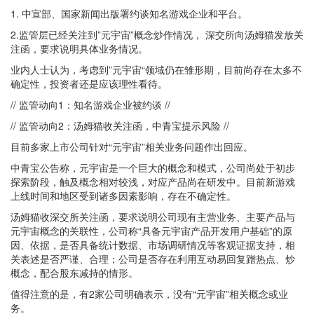
1. 中宣部、国家新闻出版署约谈知名游戏企业和平台。
2.监管层已经关注到”元宇宙”概念炒作情况， 深交所向汤姆猫发放关
注函，要求说明具体业务情况。
业内人士认为，考虑到”元宇宙“领域仍在雏形期，目前尚存在太多不
确定性，投资者还是应该理性看待。
// 监管动向1：知名游戏企业被约谈 //
// 监管动向2：汤姆猫收关注函，中青宝提示风险 //
目前多家上市公司针对“元宇宙”相关业务问题作出回应。
中青宝公告称，元宇宙是一个巨大的概念和模式，公司尚处于初步
探索阶段，触及概念相对较浅，对应产品尚在研发中。目前新游戏
上线时间和地区受到诸多因素影响，存在不确定性。
汤姆猫收深交所关注函，要求说明公司现有主营业务、主要产品与
元宇宙概念的关联性，公司称“具备元宇宙产品开发用户基础”的原
因、依据，是否具备统计数据、市场调研情况等客观证据支持，相
关表述是否严谨、合理；公司是否存在利用互动易回复蹭热点、炒
概念，配合股东减持的情形。
值得注意的是，有2家公司明确表示，没有“元宇宙”相关概念或业
务。