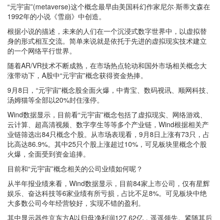
“元宇宙”(metaverse)这个概念最早由美国科幻作家尼尔·斯蒂文森在
1992年的小说《雪崩》中创造。
根据小说的描述，未来的人们在一个沉浸式数字世界中，以虚拟替
身的形式相互交流。简单来说就是依托于先进的虚拟现实技术建立
的一个网络平行世界。
随着AR/VR技术不断成熟，在市场热点轮动和国外市场相关概念大
涨带动下，A股中“元宇宙”概念获得资金热捧。
9月8日，“元宇宙”概念股全面火爆，中青宝、数码视讯、顺网科技、
汤姆猫等全部以20%封住涨停。
Wind数据显示，目前看“元宇宙”概念包括了虚拟现实、网络游戏、
云计算、超高清视频、数字孪生等等多个产业链，Wind根据相关产
业链筛选出84只概念个股。从市场表现看，9月8日上涨有73只，占
比高达86.9%。其中25只个股上涨超过10%，可见板块里概念个股
火爆，全面受到资金追捧。
目前和“元宇宙”概念相关的公司业绩如何呢？
从半年报业绩来看，Wind数据显示，目前84家上市公司，仅有星辉
娱乐、奋达科技等6家业绩有所亏损，占比不足8%。可见板块中绝
大多数公司今年经营较好，实现不错的盈利。
其中显示器件京东方A以归母净利润127.62亿，遥遥领先。紧随其后