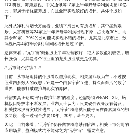
TCL科技、海康威视、中兴通讯等12家上半年归母净利润均超10亿
元，都属于绩优蓝筹股，而且全部实现较好的增长。具体个股如
下：
此外从净利润增长方面看，业绩下滑公司有所增加，其中星辉娱
乐、大富科技等24家上半年归母净利润出现下降，占比近30%。而
其余60家，70%的公司能均实现不错的增长。尤其是北京君正、数
码视讯等4家归母净利润同比增长超过10倍。
总体来看，“元宇宙”概念股上半年经营较好，绝大多数盈利较强，增
长强劲，尤其是各个行业里的龙头股业绩更是优异。
// 后市能否持续？ //
目前，从市场追捧的个股看以虚拟现实、相关游戏股为主，不过按
照业内多数人的设想，它是一个由多宇宙互连、持久而鲜活的数字
世界，能够打破虚拟与现实的界限。
若需要真正达成“平行虚拟世界”的程度，还需等待VR/AR、3D、脑
机接口等技术不断发展。业内人士认为：只要硬件设备没有普及，
相关技术没有突破性进展，“元宇宙”概念就只能停留在像素游戏的初
级阶段。这一过程至少要10年、20年，甚至更久。
因此，目前来看，“元宇宙”仍停留在概念炒作阶段，相关上市公司的
应用场景、盈利模式均不能称之为“元宇宙”，需要注意。