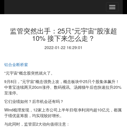
监管突然出手：25只“元宇宙”股涨超
10% 接下来怎么走？
2022-01-22 16:29:01
铝合金断桥窗
“元宇宙“概念股突然就火了。
9月8日，”元宇宙”概念强势上攻，概念板块中25只个股集体飙升！
中青宝连续两天20cm涨停、数码视讯、汤姆猫午后也快速拉升20%
至涨停。
它们业绩如何？后市机会还有吗？
Wind梳理发现，12家上市公司上半年归母净利润均超10亿元，都属
于绩优蓝筹股，均实现较好增长。
与此同时，监管层2大动向值得注意：