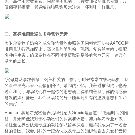
愈，赢得消费者喜爱。内部单条包装，消费者轻松掌握喂养量，方
便储存和携带，就像给猫猫狗狗每天冲调一杯咖啡一样惬意。
三、
高标准用量添加多种营养元素
奥耐尔宠物羊奶粉的成分和含量均参照美国饲料管理协会AAFCO标
准用量进行添加配比，高含量的羊乳粉、乳钙、复合益生菌，搭配
多种维生素，确保宠物在不同时期摄取到足够的营养元素，健康有
活力的成长。
“父母是从事跟牧场、饲养相关的工作，小时候常常在牧场玩耍，我
的童年里充斥着小动物们陪伴、嬉闹的回忆。我养过猫和狗，也养
过鱼和鸟，与动物们在一起你的思想会变得单纯善良，你的情感会
越发的温和谦逊。我们从动物的身上能学到生存的坚强意志和生命
的美好。”
Honneur奥耐尔宠物营养品牌创始人Gracie坦言道，“随着时间的推
移，并未降低我对于小动物们的探索和热爱，努力学习专业知识，
前往全世界公认最专业的动物领域留学深造，最终我成为了一名合
格的兽医。我会用我的一腔热忱以及专业的知识储备去关爱和善待